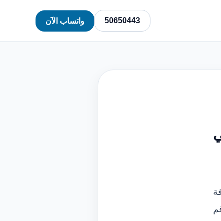
50650443
واتساب الآن
 صحي
ة
ن برقم