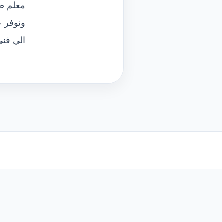
معلم صح
ونوفر ع
الي فن