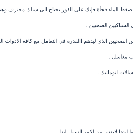
غط الماء فجأة فإنك على الفور تحتاج الى سباك محترف وهذا 
ل السباكيين الصحيين .
ن الصحيين الذي ليدهم االقدرة في التعامل مع كافة الادوات ال
يب مغاسل .
الات اتوماتيك .
 ايضا لايعتبر من الامر السهل ابدا .